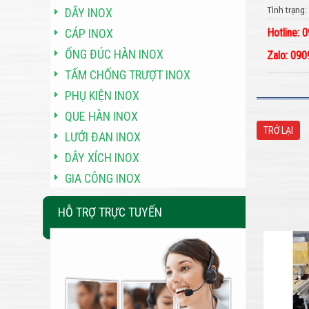
Tình trạng
DÂY INOX
CÁP INOX
Hotline:
ỐNG ĐÚC HÀN INOX
Zalo: 09
TẤM CHỐNG TRƯỢT INOX
PHỤ KIỆN INOX
QUE HÀN INOX
TRỞ LẠI
LƯỚI ĐAN INOX
DÂY XÍCH INOX
GIA CÔNG INOX
HỖ TRỢ TRỰC TUYẾN