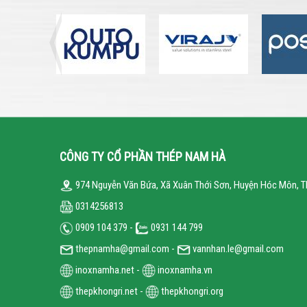
CÔNG TY CỔ PHẦN THÉP NAM HÀ
974 Nguyễn Văn Bứa, Xã Xuân Thới Sơn, Huyện Hóc Môn, T
0314256813
0909 104 379 -
0931 144 799
thepnamha@gmail.com -
vannhan.le@gmail.com
inoxnamha.net
-
inoxnamha.vn
thepkhongri.net
-
thepkhongri.org