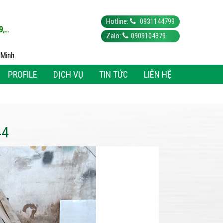
Hotline:
0931144799
...
Zalo:
0909104379
Minh.
PROFILE
DỊCH VỤ
TIN TỨC
LIÊN HỆ
44