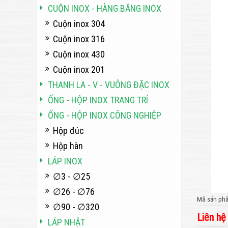
CUỘN INOX - HÀNG BĂNG INOX
Cuộn inox 304
Cuộn inox 316
Cuộn inox 430
Cuộn inox 201
THANH LA - V - VUÔNG ĐẶC INOX
ỐNG - HỘP INOX TRANG TRÍ
ỐNG - HỘP INOX CÔNG NGHIỆP
Hộp đúc
Hộp hàn
LÁP INOX
∅3 - ∅25
∅26 - ∅76
Mã sản ph
∅90 - ∅320
Liên hệ
LÁP NHẬT