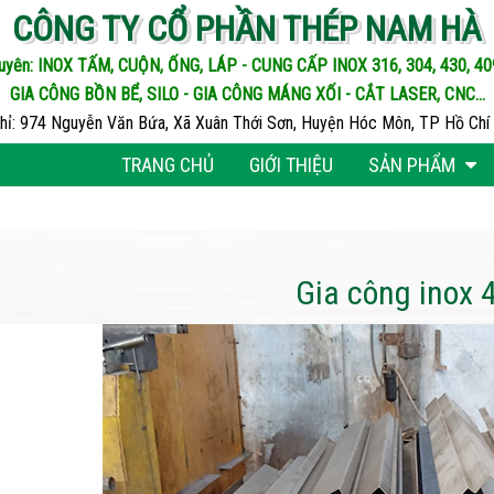
CÔNG TY CỔ PHẦN THÉP NAM HÀ
uyên: INOX TẤM, CUỘN, ỐNG, LÁP - CUNG CẤP INOX 316, 304, 430, 409,
GIA CÔNG BỒN BỂ, SILO - GIA CÔNG MÁNG XỐI - CẮT LASER, CNC...
chỉ: 974 Nguyễn Văn Bứa, Xã Xuân Thới Sơn, Huyện Hóc Môn, TP Hồ Chí 
TRANG CHỦ
GIỚI THIỆU
SẢN PHẨM
Gia công inox 