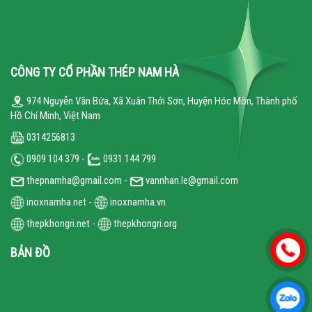
CÔNG TY CỔ PHẦN THÉP NAM HÀ
974 Nguyễn Văn Bứa, Xã Xuân Thới Sơn, Huyện Hóc Môn, Thành phố
Hồ Chí Minh, Việt Nam
0314256813
0909 104 379 -
0931 144 799
thepnamha@gmail.com -
vannhan.le@gmail.com
inoxnamha.net
-
inoxnamha.vn
thepkhongri.net
-
thepkhongri.org
BẢN ĐỒ