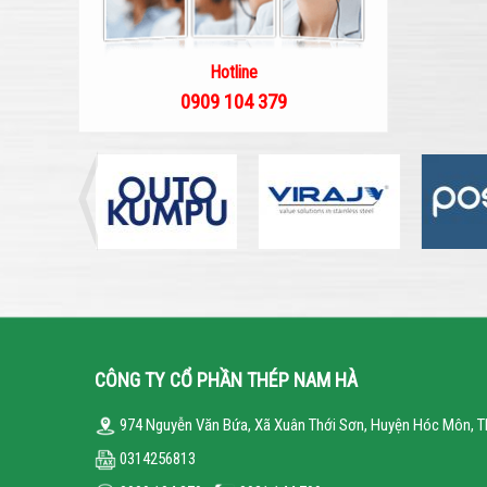
Hotline
0909 104 379
CÔNG TY CỔ PHẦN THÉP NAM HÀ
974 Nguyễn Văn Bứa, Xã Xuân Thới Sơn, Huyện Hóc Môn, T
0314256813