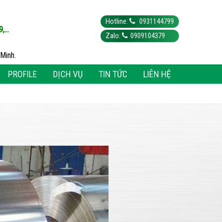
Hotline:
0931144799
...
Zalo:
0909104379
Minh.
PROFILE
DỊCH VỤ
TIN TỨC
LIÊN HỆ
1