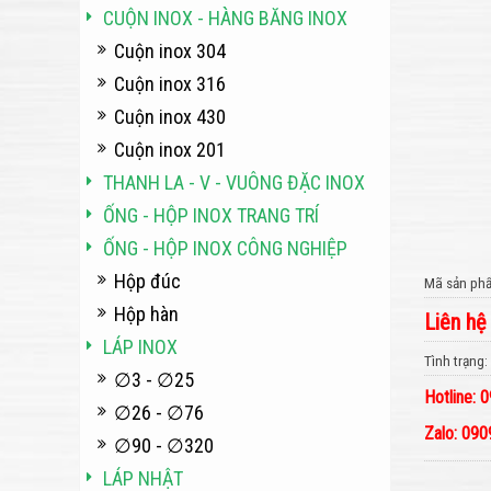
CUỘN INOX - HÀNG BĂNG INOX
Cuộn inox 304
Cuộn inox 316
Cuộn inox 430
Cuộn inox 201
THANH LA - V - VUÔNG ĐẶC INOX
ỐNG - HỘP INOX TRANG TRÍ
ỐNG - HỘP INOX CÔNG NGHIỆP
Hộp đúc
Mã sản ph
Hộp hàn
Liên hệ
LÁP INOX
Tình trạng
∅3 - ∅25
Hotline:
∅26 - ∅76
Zalo: 09
∅90 - ∅320
LÁP NHẬT