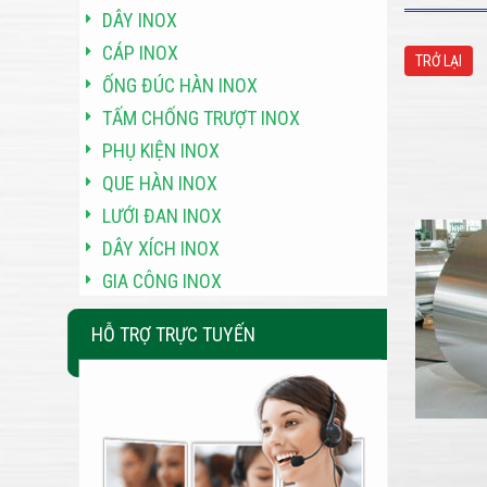
DÂY INOX
CÁP INOX
TRỞ LẠI
ỐNG ĐÚC HÀN INOX
TẤM CHỐNG TRƯỢT INOX
PHỤ KIỆN INOX
QUE HÀN INOX
LƯỚI ĐAN INOX
DÂY XÍCH INOX
GIA CÔNG INOX
HỖ TRỢ TRỰC TUYẾN