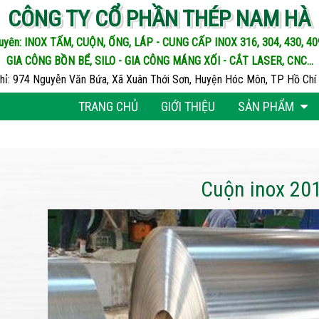
CÔNG TY CỔ PHẦN THÉP NAM HÀ
uyên: INOX TẤM, CUỘN, ỐNG, LÁP - CUNG CẤP INOX 316, 304, 430, 409,
GIA CÔNG BỒN BỂ, SILO - GIA CÔNG MÁNG XỐI - CẮT LASER, CNC...
chỉ: 974 Nguyễn Văn Bứa, Xã Xuân Thới Sơn, Huyện Hóc Môn, TP Hồ Chí 
TRANG CHỦ
GIỚI THIỆU
SẢN PHẨM
Cuộn inox 20