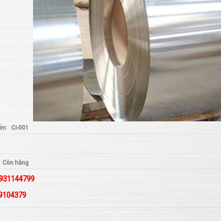
ẩm
Ci-001
Còn hàng
 0931144799
09104379