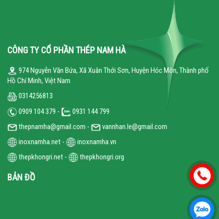
CÔNG TY CỔ PHẦN THÉP NAM HÀ
974 Nguyễn Văn Bứa, Xã Xuân Thới Sơn, Huyện Hóc Môn, Thành phố
Hồ Chí Minh, Việt Nam
0314256813
0909 104 379 -
0931 144 799
thepnamha@gmail.com -
vannhan.le@gmail.com
inoxnamha.net
-
inoxnamha.vn
thepkhongri.net
-
thepkhongri.org
BẢN ĐỒ